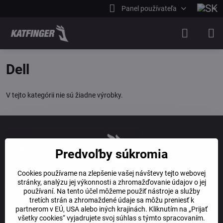
Panel používateľa
Dell
V tejto kategórii nie sú žiadne výrobky.
Predvoľby súkromia
Cookies používame na zlepšenie vašej návštevy tejto webovej
stránky, analýzu jej výkonnosti a zhromažďovanie údajov o jej
Instagram
Facebook
používaní. Na tento účel môžeme použiť nástroje a služby
tretích strán a zhromaždené údaje sa môžu preniesť k
partnerom v EÚ, USA alebo iných krajinách. Kliknutím na „Prijať
KONTAKTY
všetky cookies“ vyjadrujete svoj súhlas s týmto spracovaním.