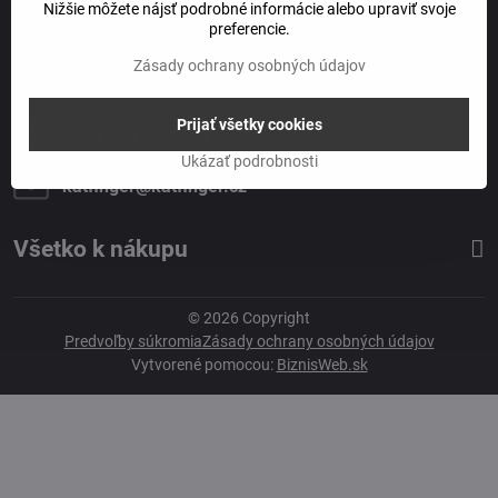
Nižšie môžete nájsť podrobné informácie alebo upraviť svoje
Alox s​.r​.o​.
preferencie.
Barvířská 125/17
460 07 LIBEREC 3
Zásady ochrany osobných údajov
IČ: 25427989
DIČ: CZ25427989
Prijať všetky cookies
+420 736 75 25 77
Ukázať podrobnosti
katfinger​@katfinger​.cz
Všetko k nákupu
©
2026
Copyright
Predvoľby súkromia
Zásady ochrany osobných údajov
Vytvorené pomocou:
BiznisWeb.sk