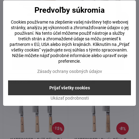
Predvoľby súkromia
22%
14%
Cookies používame na zlepšenie vašej návštevy tejto webovej
stránky, analýzu jej výkonnosti a zhromažďovanie údajov o jej
KATFINGER | Profi Olive S |
KATFINGER | Home Olive S |
používaní. Na tento účel môžeme použiť nástroje a služby
sada damaškových nožů 8ks
sada damaškových nožů 4ks
tretích strán a zhromaždené údaje sa môžu preniesť k
| KFs401
| KFs402
partnerom v EÚ, USA alebo iných krajinách. Kliknutím na „Prijať
Na dotaz
Na dotaz
všetky cookies“ vyjadrujete svoj súhlas s týmto spracovaním.
413 €
211 €
Nižšie môžete nájsť podrobné informácie alebo upraviť svoje
preferencie.
Do košíka
Do košíka
Zásady ochrany osobných údajov
NA DOTAZ
NA DOTAZ
Prijať všetky cookies
Ukázať podrobnosti
15%
8%