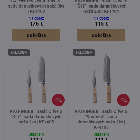
KATFINGER | Grill Olive S |
KATFINGER | Basic Olive S
sada damaškových nožů 3ks
"Šéf" | sada damaškových
| KFs403
nožů 2ks | KFs404
Na dotaz
Na dotaz
176 €
115 €
Do košíka
Do košíka
SKLADEM
SKLADEM
9%
9%
KATFINGER | Basic Olive S
KATFINGER | Basic Olive S
"Kiri" | sada damaškových
"Santoku" | sada
nožů 2ks | KFs405
damaškových nožů 2ks |
KFs406
Skladem
Skladem
111 €
111 €