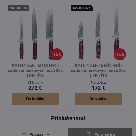
SKLADEM
NA DOTAZ
15%
15%
KATFINGER | Maso Red |
KATFINGER | Basic Red |
sada damaškových nožů 3ks
sada damaškových nožů 3ks
| KFs014
| KFs015
Skladem
Na dotaz
272 €
172 €
Do košíka
Do košíka
Příslušenství
Pozícia
Parametre