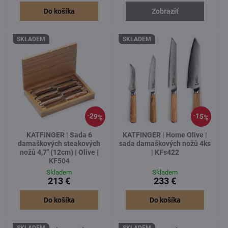
Do košíka
Zobraziť
SKLADEM
SKLADEM
29%
15%
KATFINGER | Sada 6
KATFINGER | Home Olive |
damaškových steakových
sada damaškových nožů 4ks
nožů 4,7" (12cm) | Olive |
| KFs422
KF504
Skladem
Skladem
213 €
233 €
Do košíka
Do košíka
SKLADEM
SKLADEM