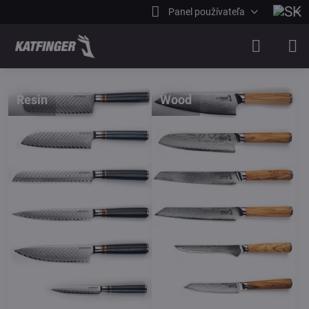
Panel používateľa
Resin
Wood