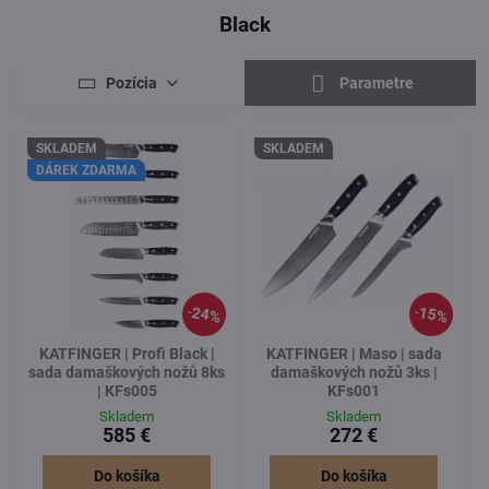
Black
Pozícia
Parametre
SKLADEM
SKLADEM
DÁREK ZDARMA
24%
15%
KATFINGER | Profi Black |
KATFINGER | Maso | sada
sada damaškových nožů 8ks
damaškových nožů 3ks |
| KFs005
KFs001
Skladem
Skladem
585 €
272 €
Do košíka
Do košíka