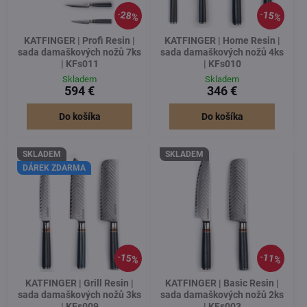
28%
15%
KATFINGER | Profi Resin |
KATFINGER | Home Resin |
sada damaškových nožů 7ks
sada damaškových nožů 4ks
| KFs011
| KFs010
Skladem
Skladem
594 €
346 €
Do košíka
Do košíka
SKLADEM
SKLADEM
DÁREK ZDARMA
15%
11%
KATFINGER | Grill Resin |
KATFINGER | Basic Resin |
sada damaškových nožů 3ks
sada damaškových nožů 2ks
| KFs009
| KFs003