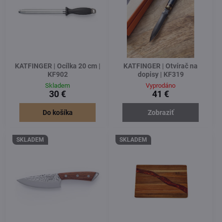
KATFINGER | Ocílka 20 cm |
KATFINGER | Otvírač na
KF902
dopisy | KF319
Skladem
Vyprodáno
30 €
41 €
Do košíka
Zobraziť
SKLADEM
SKLADEM