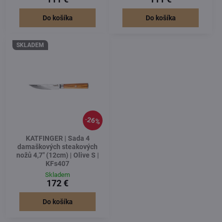
Do košíka
Do košíka
SKLADEM
26%
KATFINGER | Sada 4
damaškových steakových
nožů 4,7" (12cm) | Olive S |
KFs407
Skladem
172 €
Do košíka