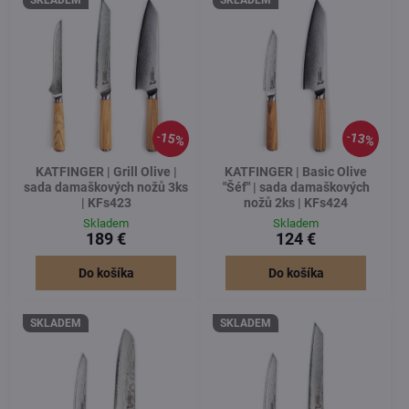
15%
13%
KATFINGER | Grill Olive |
KATFINGER | Basic Olive
sada damaškových nožů 3ks
"Šéf" | sada damaškových
| KFs423
nožů 2ks | KFs424
Skladem
Skladem
189 €
124 €
Do košíka
Do košíka
SKLADEM
SKLADEM