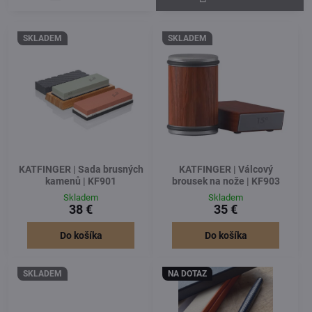
SKLADEM
SKLADEM
KATFINGER | Sada brusných
KATFINGER | Válcový
kamenů | KF901
brousek na nože | KF903
Skladem
Skladem
38 €
35 €
Do košíka
Do košíka
SKLADEM
NA DOTAZ