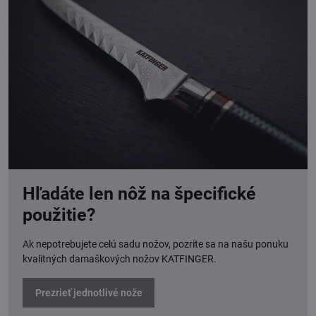
Hľadáte len nôž na špecifické
použitie?
Ak nepotrebujete celú sadu nožov, pozrite sa na našu ponuku
kvalitných damaškových nožov KATFINGER.
Prezrieť jednotlivé nože