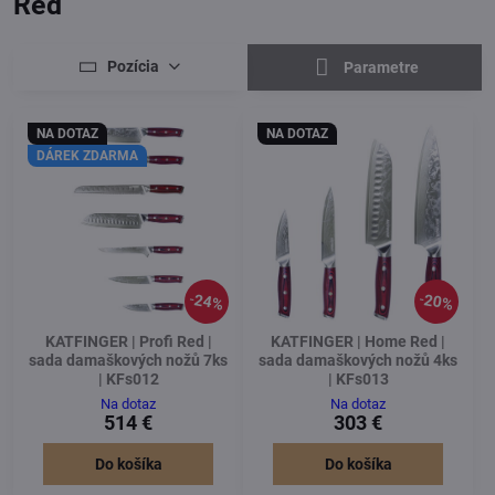
Red
Pozícia
Parametre
NA DOTAZ
NA DOTAZ
DÁREK ZDARMA
24%
20%
KATFINGER | Profi Red |
KATFINGER | Home Red |
sada damaškových nožů 7ks
sada damaškových nožů 4ks
| KFs012
| KFs013
Na dotaz
Na dotaz
514 €
303 €
Do košíka
Do košíka