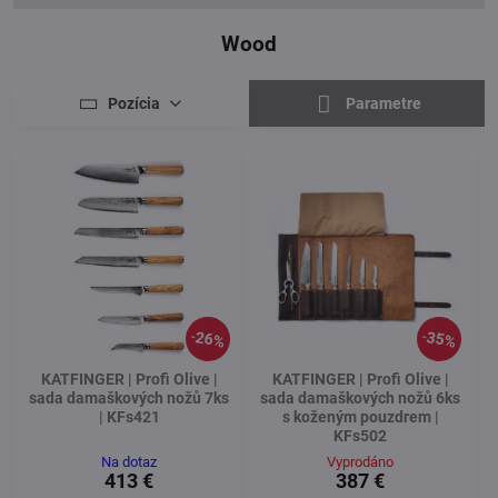
Wood
Pozícia
Parametre
26%
35%
KATFINGER | Profi Olive |
KATFINGER | Profi Olive |
sada damaškových nožů 7ks
sada damaškových nožů 6ks
| KFs421
s koženým pouzdrem |
KFs502
Na dotaz
Vyprodáno
413 €
387 €