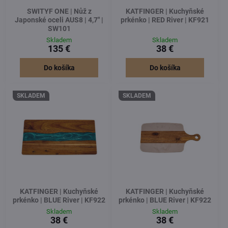
SWITYF ONE | Nůž z
KATFINGER | Kuchyňské
Japonské oceli AUS8 | 4,7" |
prkénko | RED River | KF921
SW101
Skladem
Skladem
135 €
38 €
Do košíka
Do košíka
SKLADEM
SKLADEM
KATFINGER | Kuchyňské
KATFINGER | Kuchyňské
prkénko | BLUE River | KF922
prkénko | BLUE River | KF922
Skladem
Skladem
38 €
38 €