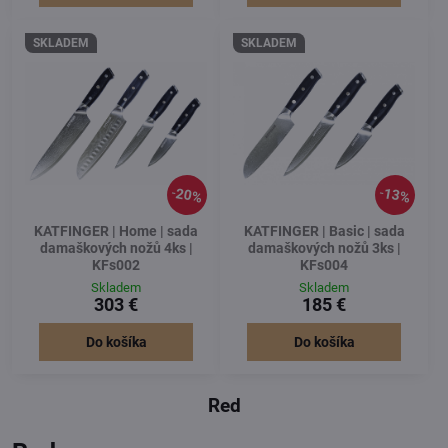
SKLADEM
SKLADEM
20%
13%
KATFINGER | Home | sada
KATFINGER | Basic | sada
damaškových nožů 4ks |
damaškových nožů 3ks |
KFs002
KFs004
Skladem
Skladem
303 €
185 €
Do košíka
Do košíka
Red