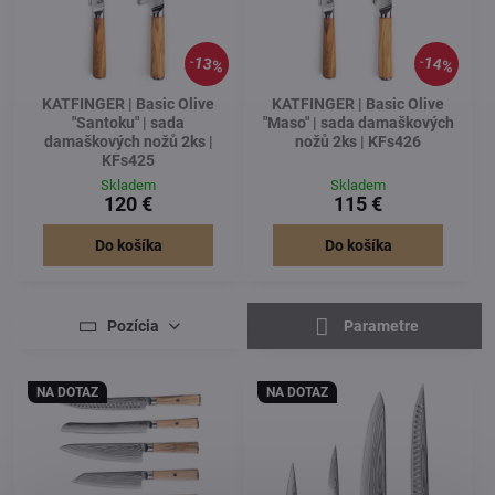
13%
14%
KATFINGER | Basic Olive
KATFINGER | Basic Olive
"Santoku" | sada
"Maso" | sada damaškových
damaškových nožů 2ks |
nožů 2ks | KFs426
KFs425
Skladem
Skladem
120 €
115 €
Do košíka
Do košíka
Pozícia
Parametre
NA DOTAZ
NA DOTAZ