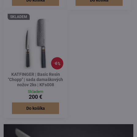
SKLADEM
6%
KATFINGER | Basic Resin
"Chopp" | sada damaškových
nožov 2ks | KFs008
Skladem
200 €
Do košíka