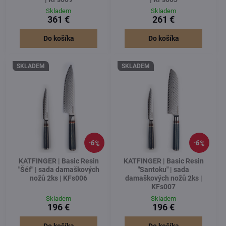
Skladem
Skladem
361 €
261 €
Do košíka
Do košíka
SKLADEM
SKLADEM
6%
6%
KATFINGER | Basic Resin
KATFINGER | Basic Resin
"Šéf" | sada damaškových
"Santoku" | sada
nožů 2ks | KFs006
damaškových nožů 2ks |
KFs007
Skladem
Skladem
196 €
196 €
Do košíka
Do košíka