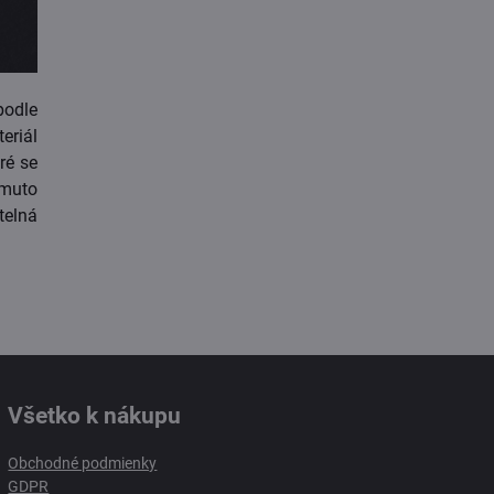
odle
riál
ré se
omuto
telná
Všetko k nákupu
Obchodné podmienky
GDPR