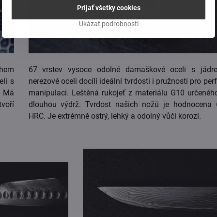
Prijať všetky cookies
Ukázať podrobnosti
ahem
67 vrstev vysoce odolné damaškové oceli s jádr
li s
nerezové oceli docílí ideální tvrdosti i pružnosti pro per
. Má
manipulaci. Leštěná rukojeť z materiálu G10 určenéh
tvoří
dlouhou výdrž. Tvrdost našich nožů je hodnocena
HRC. Je extrémně ostrý, lehký a odolný vůči korozi.