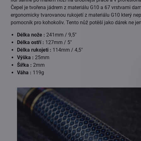
Čepel je tvořena jádrem z materiálu G10 a 67 vrstvami dama
ergonomicky tvarovanou rukojetí z materiálu G10 který nep
pomocník pro kohokoliv. Tento nůž potěší jako dárek ne je
Délka nože :
241mm / 9,5"
Délka ostří :
127mm / 5"
Délka rukojeti :
114mm / 4,5"
Výška :
25mm
Šířka :
2mm
Váha :
119g