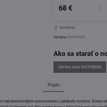
68 €
Doručenia
Výrobca:
KATFINGER
Ako sa starať o n
Údržba nožů KATFINGER
Popis
 tím nejvšestrannějším pomocníkem v jakékoliv kuchyni. Doma vě
lních kuchyních má díky svému tvaru i délce také spoustu využit