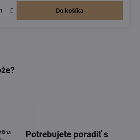
Do košíka
ože?
Potrebujete poradiť s
tšina
í.