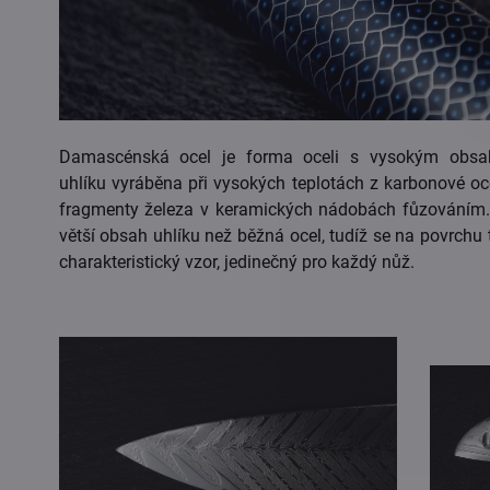
Damascénská ocel je forma oceli s vysokým obs
uhlíku vyráběna při vysokých teplotách z karbonové oce
fragmenty železa v keramických nádobách fůzováním
větší obsah uhlíku než běžná ocel, tudíž se na povrchu 
charakteristický vzor, jedinečný pro každý nůž.