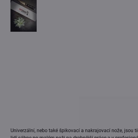
Univerzální, nebo také špikovací a nakrajovací nože, jsou
lidí sáhne po malém noži na drobnější práce a v profesioná