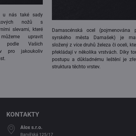
e u nás také sady
kových nožů s
vními slevami, které
Damascénská ocel (pojmenována p
ůžeme upravit
syrského města Damašek) je mate
ě podle Vašich
složený z více druhů železa či oceli, kte
av pro jakoukoliv
překládají v několika vrstvách. Díky t
st.
postupu a důkladnému leštění je zře
struktura těchto vrstev.
KONTAKTY
Alox s​.r​.o​.
Barvířská 125/17