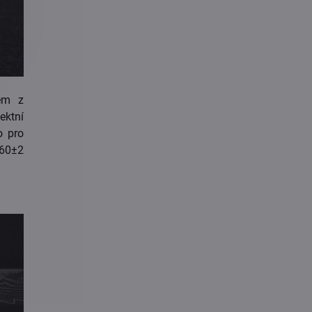
em z
fektní
o pro
 60±2