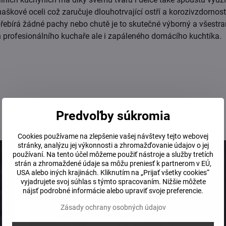
škové oceli což zaručuje dlouhotrvající ostří a korozivzdornost
řebírá žádné pachy nebo chutě je to skutečné výborný a všestr
n profesionálního kuchaře ale i zapáleného domácího kuchtíka.
Predvoľby súkromia
Cookies používame na zlepšenie vašej návštevy tejto webovej
stránky, analýzu jej výkonnosti a zhromažďovanie údajov o jej
používaní. Na tento účel môžeme použiť nástroje a služby tretích
strán a zhromaždené údaje sa môžu preniesť k partnerom v EÚ,
USA alebo iných krajinách. Kliknutím na „Prijať všetky cookies“
vyjadrujete svoj súhlas s týmto spracovaním. Nižšie môžete
nájsť podrobné informácie alebo upraviť svoje preferencie.
Zásady ochrany osobných údajov