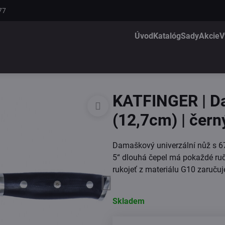
77
Úvod
Katalóg
Sady
Akcie
V
KATFINGER | Da
(12,7cm) | čern
Damaškový univerzální nůž s 6
5“ dlouhá čepel má pokaždé ruč
rukojeť z materiálu G10 zaruču
Skladem