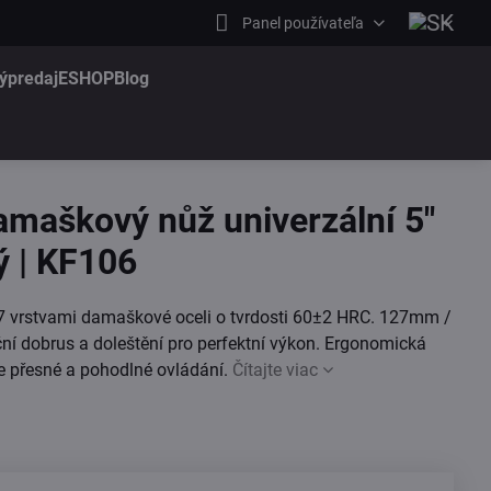
Panel používateľa
ýpredaj
ESHOP
Blog
maškový nůž univerzální 5"
ý | KF106
7 vrstvami damaškové oceli o tvrdosti 60±2 HRC. 127mm /
ní dobrus a doleštění pro perfektní výkon. Ergonomická
je přesné a pohodlné ovládání.
Čítajte viac