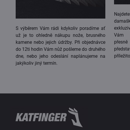
Najdet
damaš
exkluzi
S výběrem Vám rádi kdykoliv poradíme ať
Vám m
už je to ohledně nákupu nože, brusného
přesn
kamene nebo jejich údržby. Při objednávce
předst
do 12ti hodin Vám nůž pošleme do druhého
příležito
dne, nebo jeho odeslání naplánujeme na
jakýkoliv jiný termín.