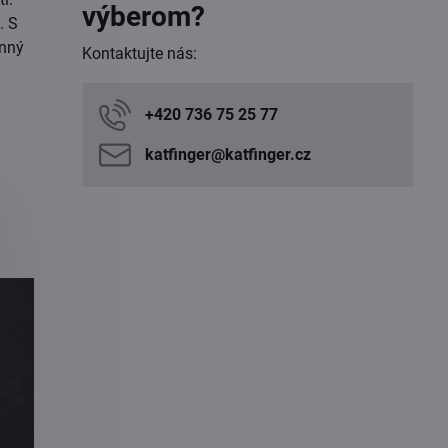
výberom?
. S
anný
Kontaktujte nás:
+420 736 75 25 77
katfinger​@katfinger​.cz