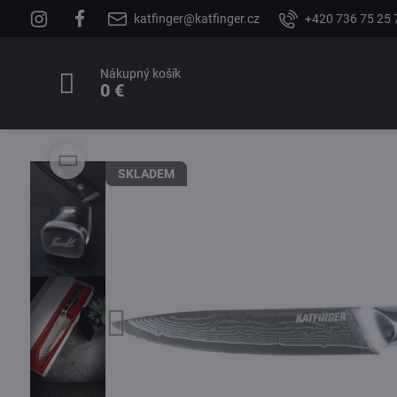
katfinger@katfinger.cz
+420 736 75 25 
Nákupný košík
0 €
SKLADEM