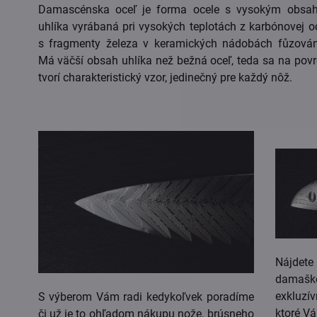
Damascénska oceľ je forma ocele s vysokým obsa
uhlíka vyrábaná pri vysokých teplotách z karbónovej o
s fragmenty železa v keramických nádobách fůzová
Má väčší obsah uhlíka než bežná oceľ, teda sa na pov
tvorí charakteristický vzor, jedinečný pre každý nôž.
Nájdete
damaš
exkluz
S výberom Vám radi kedykoľvek poradíme
ktoré V
či už je to ohľadom nákupu nože, brúsneho