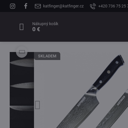
katfinger@katfinger.cz
+420 736 75 25 
Nákupný košík
0 €
SKLADEM