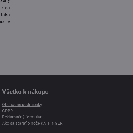
ožený
ré sa
Vďaka
ie je
Všetko k nákupu
Obchodné podmienky
GDPR
Reklamačný formulár
Ako sa starať o nože KATFINGER