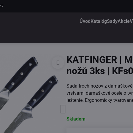
77
Úvod
Katalóg
Sady
Akcie
V
KATFINGER | M
nožů 3ks | KFs
Sada troch nožov z damaškové 
vrstvami damaškové ocele o tvr
leštenie. Ergonomicky tvarovan
Skladem