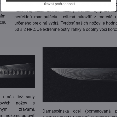
hom
Ukázať podrobnosti
67 vrstiev vysoko odolnej damaškové ocele s jad
cele
nerezovej ocele docieli ideálny tvrdosti aj pružnost
ním.
perfektnú manipuláciu. Leštená rukoväť z materiál
rchu
určeného pre dlhú výdrž. Tvrdosť našich nožov je hodn
60 ± 2 HRC. Je extrémne ostrý, ľahký a odolný voči koróz
 u nás tiež sady
kových nožov s
ívnymi zľavami,
Damascénska oceľ (pomenovaná p
ám môžeme upraviť