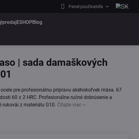
Panel používateľa
ýpredaj
ESHOP
Blog
aso | sada damaškových
001
ocele pre profesionálnu prípravu akéhokoľvek mäsa. 67
dosti 60 ± 2 HRC. Profesionálne ručné dobrúsenie a
é rukoväı z materiálu G10.
Čítajte viac