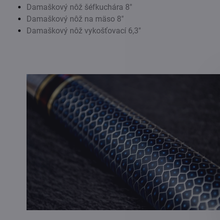
Damaškový nôž šéfkuchára 8"
Damaškový nôž na mäso 8"
Damaškový nôž vykošťovací 6,3"