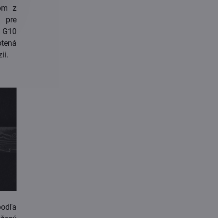
rom z
i pre
u G10
otená
ii.
odľa