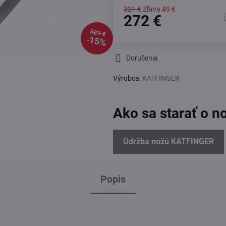
321 €
Zľava
49 €
272 €
321 €
15%
Doručenia
Výrobca:
KATFINGER
Ako sa starať o n
Údržba nožů KATFINGER
Popis