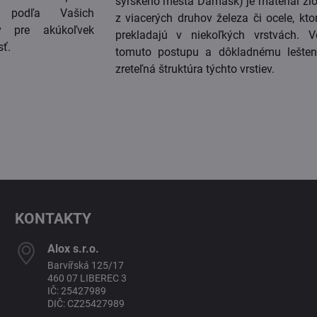
sýrskeho mesta Damask) je materiál zl
e podľa Vašich
z viacerých druhov železa či ocele, kto
áv pre akúkoľvek
prekladajú v niekoľkých vrstvách. 
sť.
tomuto postupu a dôkladnému lešten
zreteľná štruktúra týchto vrstiev.
KONTAKTY
Alox s​.r​.o​.
Barvířská 125/17
460 07 LIBEREC 3
IČ: 25427989
DIČ: CZ25427989