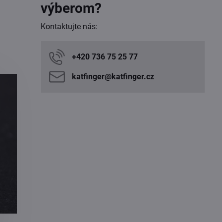
výberom?
Kontaktujte nás:
+420 736 75 25 77
katfinger​@katfinger​.cz