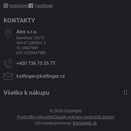
Instagram
Facebook
KONTAKTY
Alox s​.r​.o​.
Barvířská 125/17
460 07 LIBEREC 3
IČ: 25427989
DIČ: CZ25427989
+420 736 75 25 77
katfinger​@katfinger​.cz
Všetko k nákupu
©
2026
Copyright
Predvoľby súkromia
Zásady ochrany osobných údajov
Vytvorené pomocou:
BiznisWeb.sk