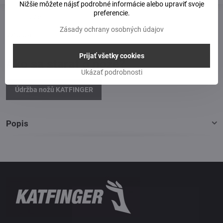
Nižšie môžete nájsť podrobné informácie alebo upraviť svoje
preferencie.
Doručenia
Zásady ochrany osobných údajov
Výrobca:
KATFINGER
Prijať všetky cookies
Ako sa starať o nože?
Ukázať podrobnosti
Údržba nožů KATFINGER
Popis