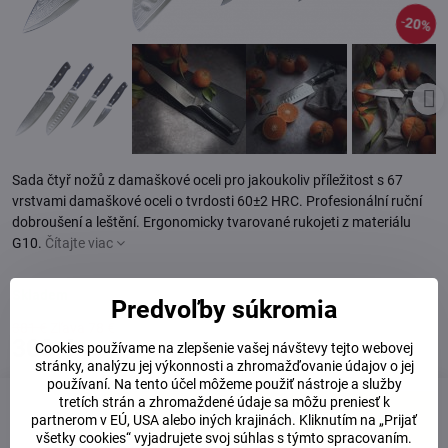
20%
Sada čtyř nožů z damaškové oceli pro jakoukoliv příležitost s 67
vrstvami damaškové oceli o tvrdosti 60±2 HRC. Profesionální ruční
dobroušení a leštění. Ergonomicky tvarované rukojeti z materiálu
G10.
Čítajte viac
Skladem
Predvoľby súkromia
381 €
Zľava
78 €
303 €
Cookies používame na zlepšenie vašej návštevy tejto webovej
stránky, analýzu jej výkonnosti a zhromažďovanie údajov o jej
používaní. Na tento účel môžeme použiť nástroje a služby
tretích strán a zhromaždené údaje sa môžu preniesť k
Do košíka
partnerom v EÚ, USA alebo iných krajinách. Kliknutím na „Prijať
všetky cookies“ vyjadrujete svoj súhlas s týmto spracovaním.