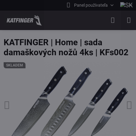
Panel používateľa
KATFINGER | Home | sada
damaškových nožů 4ks | KFs002
SKLADEM