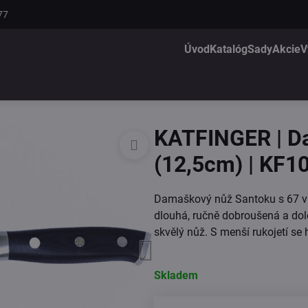
77
Úvod
Katalóg
Sady
Akcie
V
KATFINGER | D
(12,5cm) | KF1
Damaškový nůž Santoku s 67 vr
dlouhá, ručně dobroušená a do
skvělý nůž. S menší rukojetí se 
Skladem