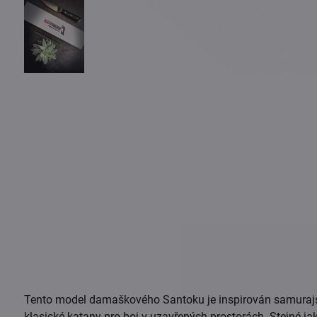
Tento model damaškového Santoku je inspirován samuraj
klasické katany pro boj v uzavřených prostorách. Stejné ja