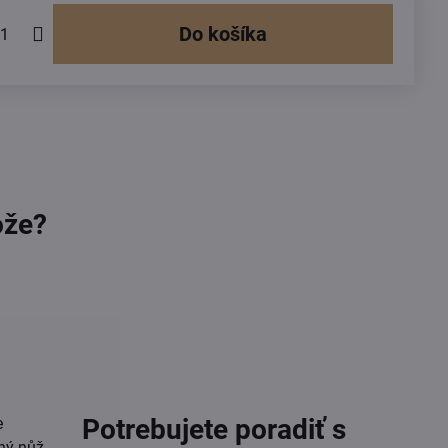
Do košíka
ože?
Potrebujete poradiť s
e
ný nůž.