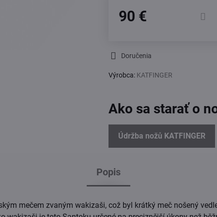
90 €
Doručenia
Výrobca:
KATFINGER
Ako sa starať o n
Údržba nožů KATFINGER
Popis
ským mečem zvaným wakizaši, což byl krátký meč nošený vedl
ko wakizaši je toto Santoku určené na preciznější úkony než běž