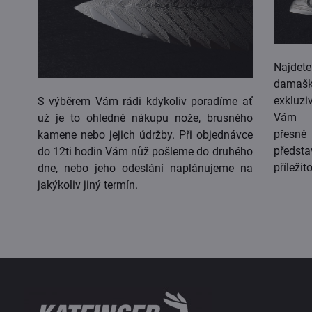
Najdet
damaš
exkluzi
S výběrem Vám rádi kdykoliv poradíme ať
Vám m
už je to ohledně nákupu nože, brusného
přesn
kamene nebo jejich údržby. Při objednávce
předst
do 12ti hodin Vám nůž pošleme do druhého
příležito
dne, nebo jeho odeslání naplánujeme na
jakýkoliv jiný termín.