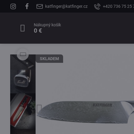
katfinger@katfinger.cz
+420 736 75 25 
Nákupný košík
0 €
SKLADEM