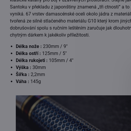
Santoku v překladu z japonštiny znamená „tři ctnosti“ a to 
vyniká. 67 vrstev damascénské oceli okolo jádra z materiálu
tvořená ze silně stlačeného materiálu G10 který krom jiný
dobrušování spolu s ručním leštěním zaručuje jak dlouhotrva
chytrým dárkem k jakékoliv příležitosti.
Délka nože :
230mm / 9"
Délka ostří :
125mm / 5"
Délka rukojeti :
105mm / 4"
Výška :
30mm
Šířka :
2,2mm
Váha :
145g