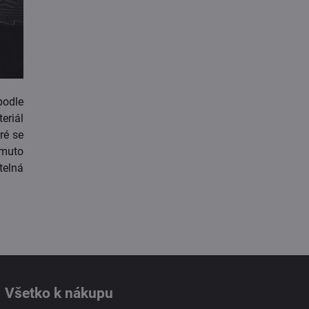
odle
riál
ré se
omuto
telná
Všetko k nákupu