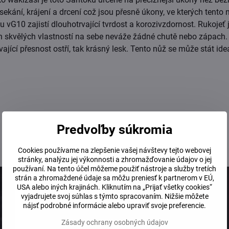
sekání, krájení a drcení což jsou přesně úkony, ve kterých tento 
 vG10 zajistí dlouhotrvající tvrdost a korozivzdornost. Rukojeť 
ch skvělých vlastností na sebe neváže žádné chutě nebo zápach.
jící přesnost ostří, tak krásný lesk. Tento nůž se může stát ide
Predvoľby súkromia
Cookies používame na zlepšenie vašej návštevy tejto webovej
stránky, analýzu jej výkonnosti a zhromažďovanie údajov o jej
používaní. Na tento účel môžeme použiť nástroje a služby tretích
strán a zhromaždené údaje sa môžu preniesť k partnerom v EÚ,
USA alebo iných krajinách. Kliknutím na „Prijať všetky cookies“
vyjadrujete svoj súhlas s týmto spracovaním. Nižšie môžete
nájsť podrobné informácie alebo upraviť svoje preferencie.
Zásady ochrany osobných údajov