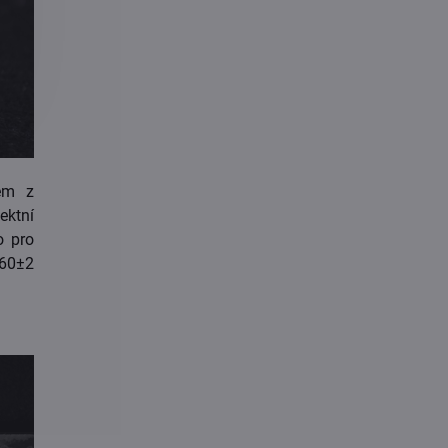
em z
fektní
o pro
 60±2