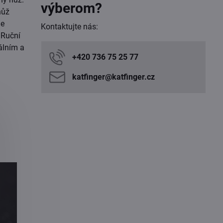
výberom?
nůž
je
Kontaktujte nás:
 Ruční
álním a
+420 736 75 25 77
katfinger​@katfinger​.cz