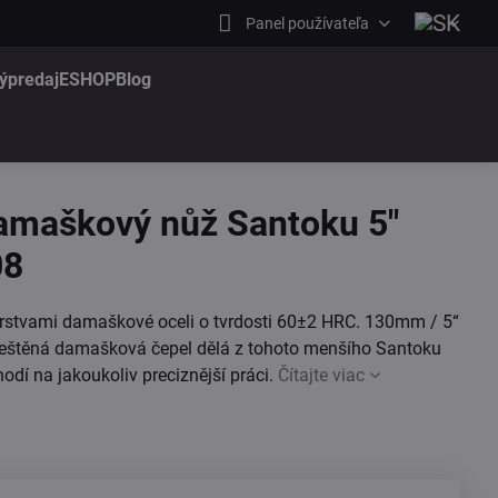
Panel používateľa
ýpredaj
ESHOP
Blog
amaškový nůž Santoku 5"
08
stvami damaškové oceli o tvrdosti 60±2 HRC. 130mm / 5“
leštěná damašková čepel dělá z tohoto menšího Santoku
hodí na jakoukoliv preciznější práci.
Čítajte viac