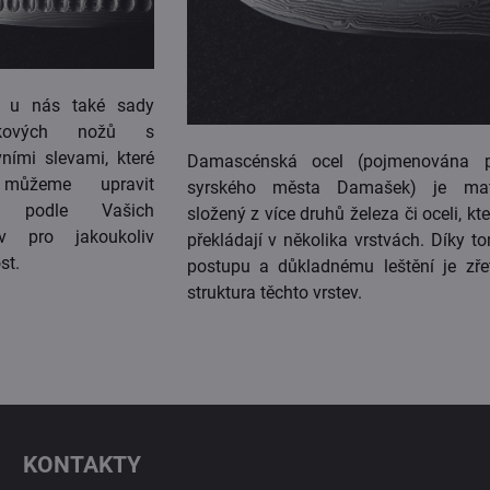
e u nás také sady
kových nožů s
vními slevami, které
Damascénská ocel (pojmenována p
ůžeme upravit
syrského města Damašek) je mate
ě podle Vašich
složený z více druhů železa či oceli, kte
av pro jakoukoliv
překládají v několika vrstvách. Díky t
st.
postupu a důkladnému leštění je zře
struktura těchto vrstev.
KONTAKTY