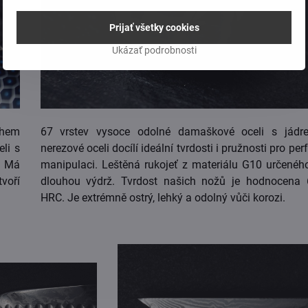
Prijať všetky cookies
Ukázať podrobnosti
ahem
67 vrstev vysoce odolné damaškové oceli s jádr
li s
nerezové oceli docílí ideální tvrdosti i pružnosti pro per
. Má
manipulaci. Leštěná rukojeť z materiálu G10 určenéh
tvoří
dlouhou výdrž. Tvrdost našich nožů je hodnocena
HRC. Je extrémně ostrý, lehký a odolný vůči korozi.