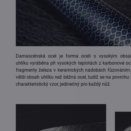
Damascénská ocel je forma oceli s vysokým obs
uhlíku vyráběna při vysokých teplotách z karbonové oce
fragmenty železa v keramických nádobách fůzováním
větší obsah uhlíku než běžná ocel, tudíž se na povrchu 
charakteristický vzor, jedinečný pro každý nůž.