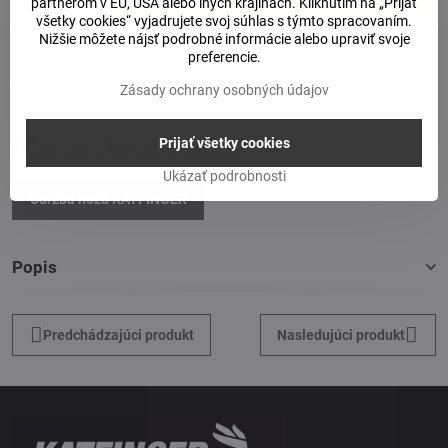
partnerom v EÚ, USA alebo iných krajinách. Kliknutím na „Prijať
všetky cookies“ vyjadrujete svoj súhlas s týmto spracovaním.
Nižšie môžete nájsť podrobné informácie alebo upraviť svoje
Doručenia
preferencie.
Výrobca:
KATFINGER
Zásady ochrany osobných údajov
Ako sa starať o nože?
Prijať všetky cookies
Ukázať podrobnosti
Údržba nožů KATFINGER
Popis
Predchádzajúci produkt
Nasledujúci produkt