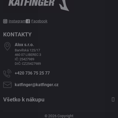
Instagram
Facebook
KONTAKTY
Alox s​.r​.o​.
Barvířská 125/17
460 07 LIBEREC 3
IČ: 25427989
DIČ: CZ25427989
+420 736 75 25 77
katfinger​@katfinger​.cz
Všetko k nákupu
©
2026
Copyright