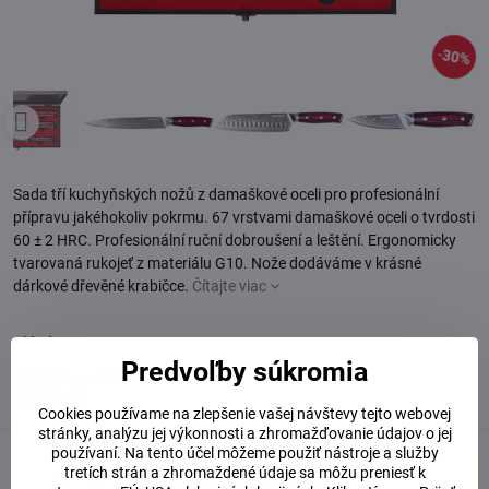
30%
Sada tří kuchyňských nožů z damaškové oceli pro profesionální
přípravu jakéhokoliv pokrmu. 67 vrstvami damaškové oceli o tvrdosti
60 ± 2 HRC. Profesionální ruční dobroušení a leštění. Ergonomicky
tvarovaná rukojeť z materiálu G10. Nože dodáváme v krásné
dárkové dřevěné krabičce.
Čítajte viac
Skladem
Predvoľby súkromia
300 €
Zľava
92 €
208 €
Cookies používame na zlepšenie vašej návštevy tejto webovej
stránky, analýzu jej výkonnosti a zhromažďovanie údajov o jej
používaní. Na tento účel môžeme použiť nástroje a služby
tretích strán a zhromaždené údaje sa môžu preniesť k
Do košíka