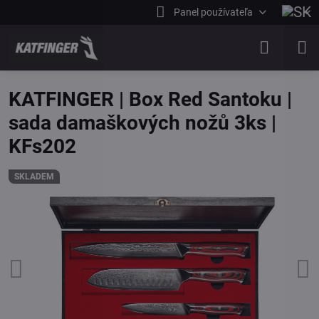
Panel používateľa
KATFINGER | Box Red Santoku |
sada damaškových nožů 3ks |
KFs202
SKLADEM