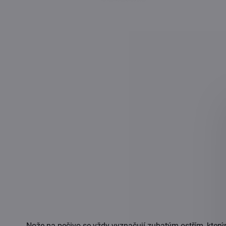
Nože na pečivo se vždy vyznačují zubatým ostřím, kterým 