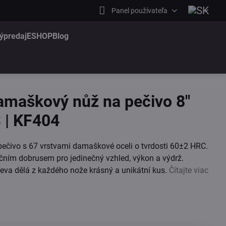
Panel používateľa
ýpredaj
ESHOP
Blog
maškový nůž na pečivo 8"
S | KF404
čivo s 67 vrstvami damaškové oceli o tvrdosti 60±2 HRC.
čním dobrusem pro jedinečný vzhled, výkon a výdrž.
řeva dělá z každého nože krásný a unikátní kus.
Čítajte viac