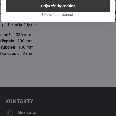
o mírně prohnuté, aby se zachovala možnost s nožem mírně koléba
Prijať všetky cookies
0V a 67 vrstev damaškové oceli zaručuje dlouhotrvající tvrdost 
Ukázať podrobnosti
u rukojetí z Olivového dřeva která nevstřebává žádné chutě ani
 perfektní každý řez.
ka nože
: 330 mm
a čepele
: 200 mm
 rukojeti
: 130 mm
ťka čepele
: 2 mm
KONTAKTY
Alox s​.r​.o​.