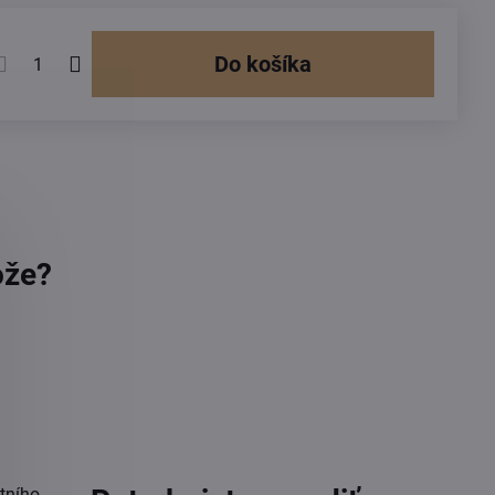
Do košíka
ože?
itního