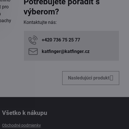
Potrebujete poradiť s
t pro
výberom?
a
 pachy
Kontaktujte nás:
+420 736 75 25 77
katfinger​@katfinger​.cz
Nasledujúci produkt
Všetko k nákupu
Obchodné podmienky