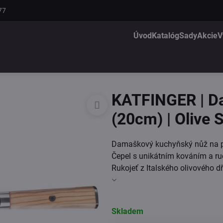
77
Úvod
Katalóg
Sady
Akcie
V
KATFINGER | Da
(20cm) | Olive 
Damaškový kuchyňský nůž na pe
Čepel s unikátním kováním a ru
Rukojeť z Italského olivového d
Skladem