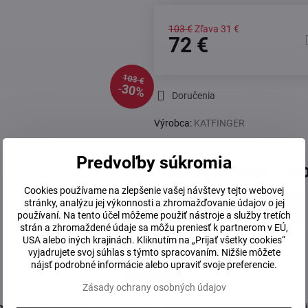
103 €
Zľava
31 €
72 €
103 €
30%
Doručenia
Výrobca:
KATFINGER
Predvoľby súkromia
Ako sa starať o n
Cookies používame na zlepšenie vašej návštevy tejto webovej
stránky, analýzu jej výkonnosti a zhromažďovanie údajov o jej
Údržba nožů KATFINGER
používaní. Na tento účel môžeme použiť nástroje a služby tretích
strán a zhromaždené údaje sa môžu preniesť k partnerom v EÚ,
USA alebo iných krajinách. Kliknutím na „Prijať všetky cookies“
vyjadrujete svoj súhlas s týmto spracovaním. Nižšie môžete
Popis
nájsť podrobné informácie alebo upraviť svoje preferencie.
Zásady ochrany osobných údajov
snadno a rychle rozkrojíte chleba nebo rozpůlíte rohlík. U kval