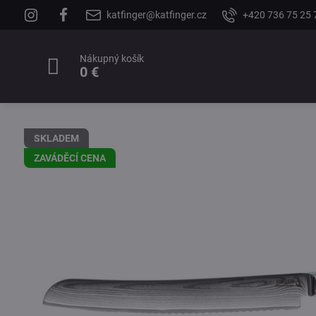
katfinger@katfinger.cz
+420 736 75 25 
Nákupný košík
0 €
SKLADEM
ZAVÁDĚCÍ CENA