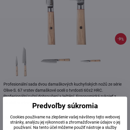
9%
Profesionální sada dvou damaškových kuchyňských nožů ze série
Olive-S. 67 vrstev damaškové oceli o tvrdosti 60±2 HRC.
Profesionální ruční dobroušení a leštění. Ergonomická rukojeť z
Italského olivového dřeva.
Čítajte viac
Predvoľby súkromia
Cookies používame na zlepšenie vašej návštevy tejto webovej
Skladem
stránky, analýzu jej výkonnosti a zhromažďovanie údajov o jej
122 €
Zľava
11 €
používaní. Na tento účel môžeme použiť nástroje a služby