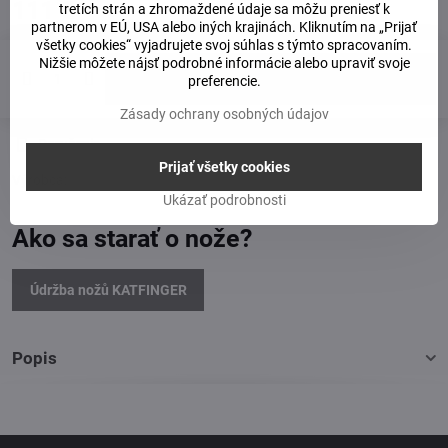
111 €
tretích strán a zhromaždené údaje sa môžu preniesť k
partnerom v EÚ, USA alebo iných krajinách. Kliknutím na „Prijať
všetky cookies“ vyjadrujete svoj súhlas s týmto spracovaním.
Nižšie môžete nájsť podrobné informácie alebo upraviť svoje
Do košíka
preferencie.
Zásady ochrany osobných údajov
Doručenia
Prijať všetky cookies
Výrobca:
KATFINGER
Ukázať podrobnosti
Ako sa starať o nože?
Údržba nožů KATFINGER
Popis