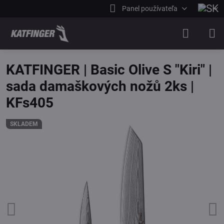
Panel používateľa
KATFINGER | Basic Olive S "Kiri" |
sada damaškových nožů 2ks |
KFs405
SKLADEM