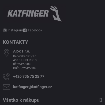
Instagram
Facebook
KONTAKTY
Alox s​.r​.o​.
Barvířská 125/17
460 07 LIBEREC 3
IČ: 25427989
DIČ: CZ25427989
+420 736 75 25 77
katfinger​@katfinger​.cz
Všetko k nákupu