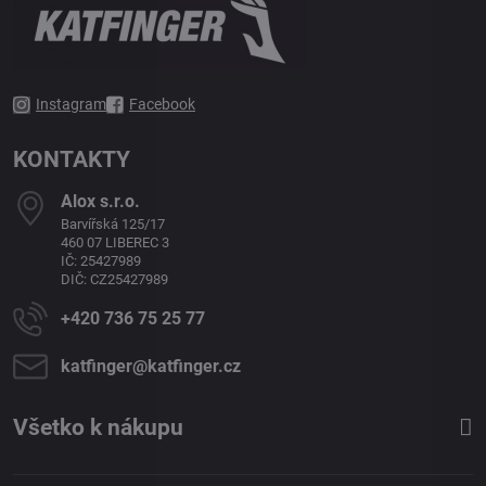
Instagram
Facebook
KONTAKTY
Alox s​.r​.o​.
Barvířská 125/17
460 07 LIBEREC 3
IČ: 25427989
DIČ: CZ25427989
+420 736 75 25 77
katfinger​@katfinger​.cz
Všetko k nákupu