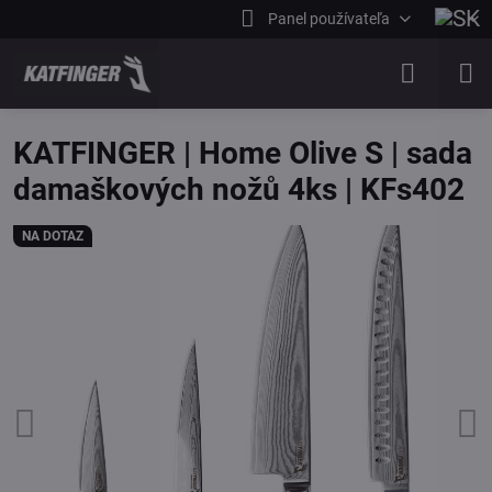
Panel používateľa
KATFINGER | Home Olive S | sada
damaškových nožů 4ks | KFs402
NA DOTAZ