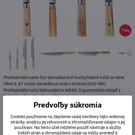
14%
Profesionální sada čtyř damaškových kuchyňských nožů ze série
Olive-S. 67 vrstev damaškové oceli o tvrdosti 60±2 HRC.
Profesionální ruční dobroušení a leštění. Ergonomická rukojeť z
Italského olivového dřeva.
Čítajte viac
Predvoľby súkromia
Na dotaz
Cookies používame na zlepšenie vašej návštevy tejto webovej
stránky, analýzu jej výkonnosti a zhromažďovanie údajov o jej
248 €
Zľava
37 €
211 €
používaní. Na tento účel môžeme použiť nástroje a služby
tretích strán a zhromaždené údaje sa môžu preniesť k