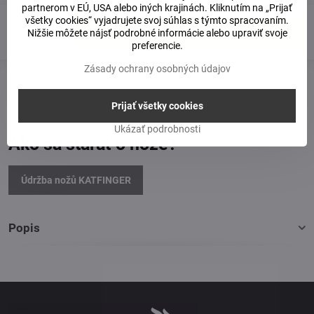
partnerom v EÚ, USA alebo iných krajinách. Kliknutím na „Prijať
všetky cookies“ vyjadrujete svoj súhlas s týmto spracovaním.
Do košíka
Nižšie môžete nájsť podrobné informácie alebo upraviť svoje
preferencie.
Zásady ochrany osobných údajov
Doručenia
Výrobca:
KATFINGER
Prijať všetky cookies
Ukázať podrobnosti
Ako sa starať o nože?
Údržba nožů KATFINGER
Popis