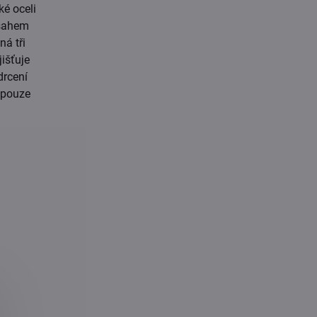
ké oceli
bsahem
á tři
jišťuje
drcení
 pouze