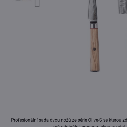
Profesionální sada dvou nožů ze série Olive-S se kterou z
má originální, ergonomickou rukojeť 