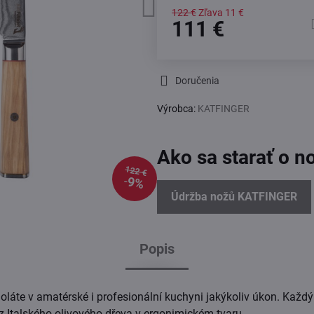
122 €
Zľava
11 €
111 €
Doručenia
Výrobca:
KATFINGER
Ako sa starať o n
122 €
9%
Údržba nožů KATFINGER
Popis
doláte v amatérské i profesionální kuchyni jakýkoliv úkon. Každý
z Italského olivového dřeva v ergonimickém tvaru.