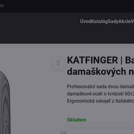
77
Úvod
Katalóg
Sady
Akcie
V
KATFINGER | Bas
damaškových n
Profesionální sada dvou damašk
damaškové oceli o tvrdosti 60±2
Ergonomická rukojeť z Italskéh
Skladem