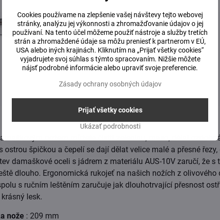
Cookies používame na zlepšenie vašej návštevy tejto webovej
stránky, analýzu jej výkonnosti a zhromažďovanie údajov o jej
používaní. Na tento účel môžeme použiť nástroje a služby tretích
strán a zhromaždené údaje sa môžu preniesť k partnerom v EÚ,
USA alebo iných krajinách. Kliknutím na „Prijať všetky cookies“
vyjadrujete svoj súhlas s týmto spracovaním. Nižšie môžete
nájsť podrobné informácie alebo upraviť svoje preferencie.
Zásady ochrany osobných údajov
Prijať všetky cookies
Ukázať podrobnosti
damaškovým nožem můžete čistit zeleninu, maso, dělat ozdobn
strou špičkou a čepelí se dají dělat velice malé a přesné řezy, 
tev damaškové oceli s jádrem z materiálu AUS-10V zaručí, že s 
eště dlouho. Ergonomická rukojeť na našich nožích z olivového 
lu s ručním leštěním zaručuje jak dlouhotrvající přesnost ostří
krásný lesk.
ka nože
: 209 mm