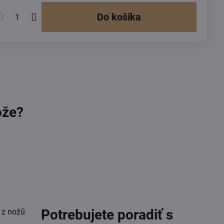
Do košíka
ože?
Potrebujete poradiť s
 z nožů