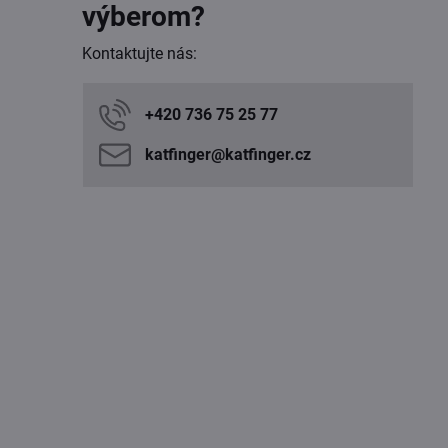
výberom?
Kontaktujte nás:
+420 736 75 25 77
katfinger​@katfinger​.cz