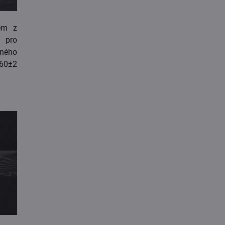
rem z
i pro
eného
 60±2