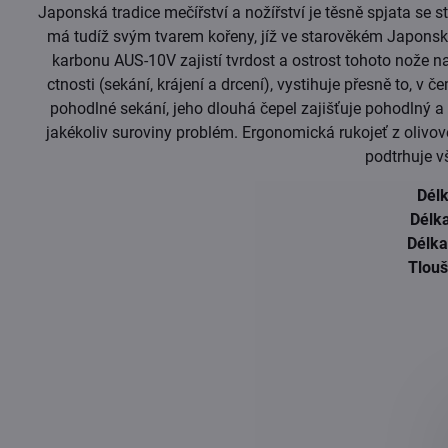
Japonská tradice mečířství a nožířství je těsně spjata se
má tudíž svým tvarem kořeny, jíž ve starověkém Japons
karbonu AUS-10V zajistí tvrdost a ostrost tohoto nože 
ctnosti (sekání, krájení a drcení), vystihuje přesně to, v 
pohodlné sekání, jeho dlouhá čepel zajišťuje pohodlný a 
jakékoliv suroviny problém. Ergonomická rukojeť z olivov
podtrhuje v
Dél
Délk
Délka
Tlouš