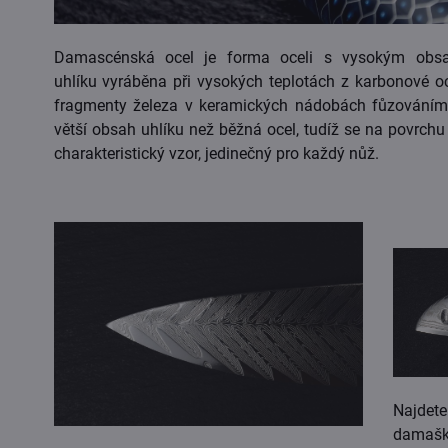
Damascénská ocel je forma oceli s vysokým obs
uhlíku vyráběna při vysokých teplotách z karbonové oc
fragmenty železa v keramických nádobách fůzování
větší obsah uhlíku než běžná ocel, tudíž se na povrchu 
charakteristický vzor, jedinečný pro každý nůž.
Najdet
damaš