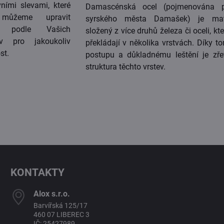
vními slevami, které
Damascénská ocel (pojmenována p
ůžeme upravit
syrského města Damašek) je mate
ě podle Vašich
složený z více druhů železa či oceli, kte
av pro jakoukoliv
překládají v několika vrstvách. Díky t
st.
postupu a důkladnému leštění je zře
struktura těchto vrstev.
KONTAKTY
Alox s​.r​.o​.
Barvířská 125/17
460 07 LIBEREC 3
IČ: 25427989