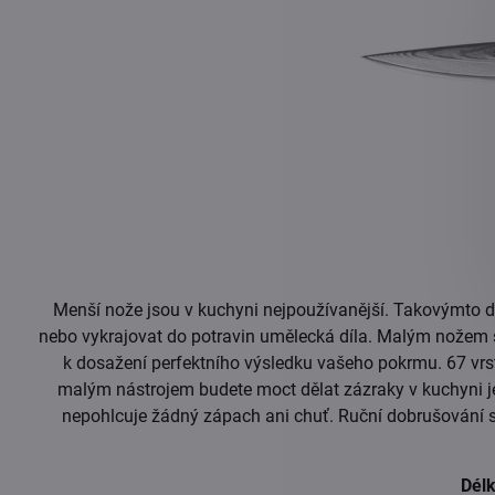
Menší nože jsou v kuchyni nejpoužívanější. Takovýmto 
nebo vykrajovat do potravin umělecká díla. Malým nožem s o
k dosažení perfektního výsledku vašeho pokrmu. 67 vrs
malým nástrojem budete moct dělat zázraky v kuchyni j
nepohlcuje žádný zápach ani chuť. Ruční dobrušování spo
Dél