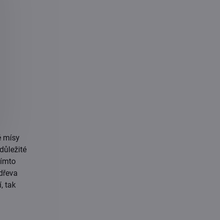
é mísy
důležité
tímto
dřeva
, tak