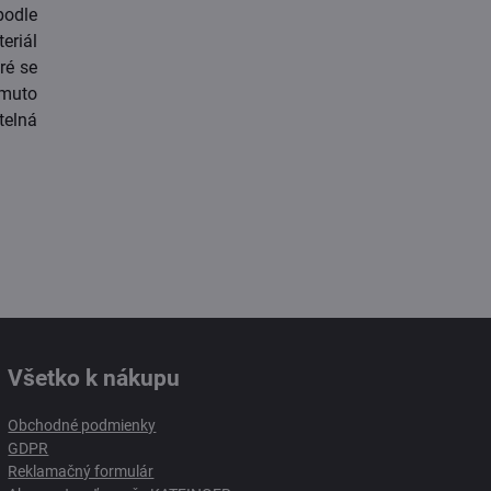
odle
riál
ré se
omuto
telná
Všetko k nákupu
Obchodné podmienky
GDPR
Reklamačný formulár