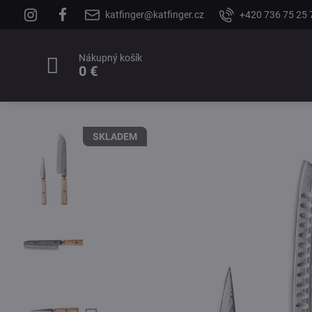
katfinger@katfinger.cz
+420 736 75 25 
Nákupný košík
0 €
SKLADEM