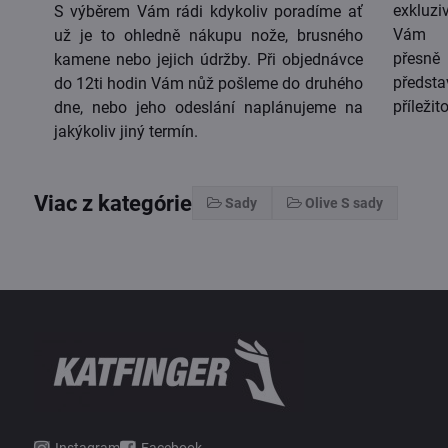
exkluzi
S výběrem Vám rádi kdykoliv poradíme ať
Vám m
už je to ohledně nákupu nože, brusného
přesn
kamene nebo jejich údržby. Při objednávce
předst
do 12ti hodin Vám nůž pošleme do druhého
příležito
dne, nebo jeho odeslání naplánujeme na
jakýkoliv jiný termín.
Viac z kategórie
Sady
Olive S sady