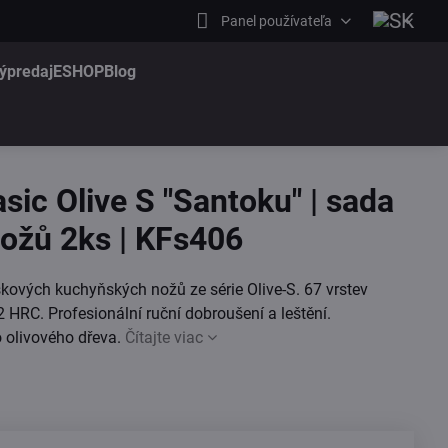
Panel používateľa
ýpredaj
ESHOP
Blog
ic Olive S "Santoku" | sada
ožů 2ks | KFs406
ových kuchyňských nožů ze série Olive-S. 67 vrstev
 HRC. Profesionální ruční dobroušení a leštění.
o olivového dřeva.
Čítajte viac