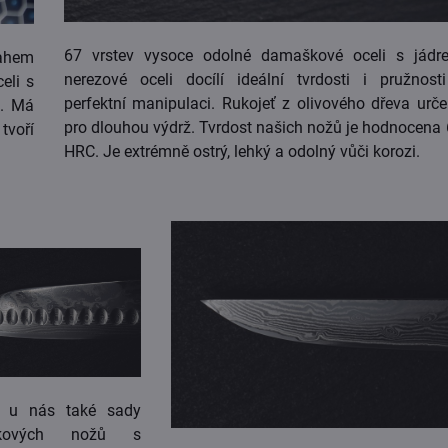
67 vrstev vysoce odolné damaškové oceli s jád
ahem
nerezové oceli docílí ideální tvrdosti i pružnost
eli s
perfektní manipulaci. Rukojeť z olivového dřeva urč
m. Má
pro dlouhou výdrž. Tvrdost našich nožů je hodnocena
tvoří
HRC. Je extrémně ostrý, lehký a odolný vůči korozi.
e u nás také sady
kových nožů s