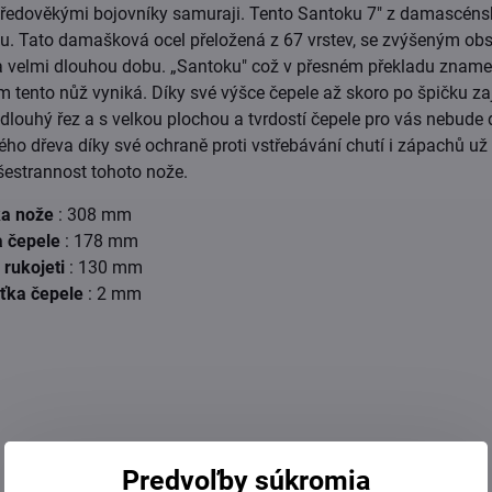
 středověkými bojovníky samuraji. Tento Santoku 7" z damascéns
ku. Tato damašková ocel přeložená z 67 vrstev, se zvýšeným o
na velmi dlouhou dobu. „Santoku" což v přesném překladu znamen
čem tento nůž vyniká. Díky své výšce čepele až skoro po špičku za
dlouhý řez a s velkou plochou a tvrdostí čepele pro vás nebude 
ého dřeva díky své ochraně proti vstřebávání chutí i zápachů už
šestrannost tohoto nože.
ka nože
: 308 mm
a čepele
: 178 mm
 rukojeti
: 130 mm
ťka čepele
: 2 mm
Predvoľby súkromia