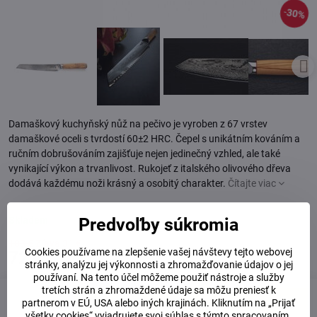
30%
Damaškový kuchyňský nůž na pečivo je vyroben z 67 vrstev
damaškové oceli s tvrdostí 60±2 HRC. Čepel s unikátním kováním a
ručním dobrušováním zajišťuje nejen jedinečný vzhled, ale také
vynikající výkon a trvanlivost. Rukojeť z italského olivového dřeva
dodává každému noži krásný a osobitý charakter.
Čítajte viac
Predvoľby súkromia
Skladem
103 €
Zľava
31 €
Cookies používame na zlepšenie vašej návštevy tejto webovej
72 €
stránky, analýzu jej výkonnosti a zhromažďovanie údajov o jej
používaní. Na tento účel môžeme použiť nástroje a služby
tretích strán a zhromaždené údaje sa môžu preniesť k
partnerom v EÚ, USA alebo iných krajinách. Kliknutím na „Prijať
Do košíka
všetky cookies“ vyjadrujete svoj súhlas s týmto spracovaním.