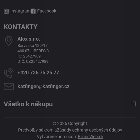
Instagram
Facebook
KONTAKTY
Alox s​.r​.o​.
Barvířská 125/17
460 07 LIBEREC 3
IČ: 25427989
DIČ: CZ25427989
+420 736 75 25 77
katfinger​@katfinger​.cz
Všetko k nákupu
©
2026
Copyright
Predvoľby súkromia
Zásady ochrany osobných údajov
Vytvorené pomocou:
BiznisWeb.sk