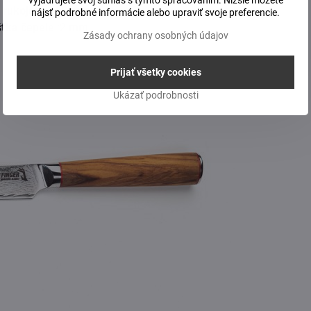
vyjadrujete svoj súhlas s týmto spracovaním. Nižšie môžete
 rukojeti
: 130 mm
nájsť podrobné informácie alebo upraviť svoje preferencie.
šťka čepele
:2 mm
Zásady ochrany osobných údajov
Prijať všetky cookies
Ukázať podrobnosti