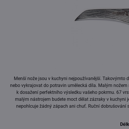
Menší nože jsou v kuchyni nejpoužívanější. Takovýmto 
nebo vykrajovat do potravin umělecká díla. Malým nožem s o
k dosažení perfektního výsledku vašeho pokrmu. 67 vrs
malým nástrojem budete moct dělat zázraky v kuchyni j
nepohlcuje žádný zápach ani chuť. Ruční dobrušování spo
Dél