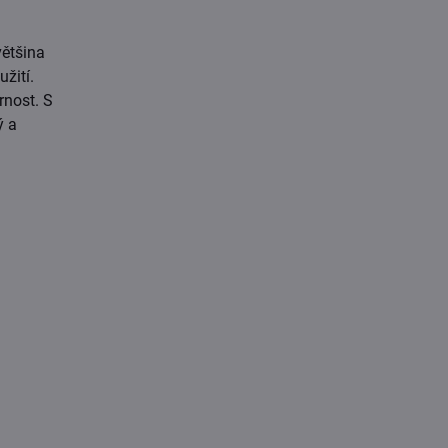
většina
žití.
rnost. S
ý a