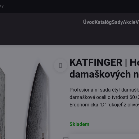
77
Úvod
Katalóg
Sady
Akcie
V
KATFINGER | Ho
damaškových n
Profesionální sada čtyř damašk
damaškové oceli o tvrdosti 60±2
Ergonomická "D" rukojeť z oliv
Skladem