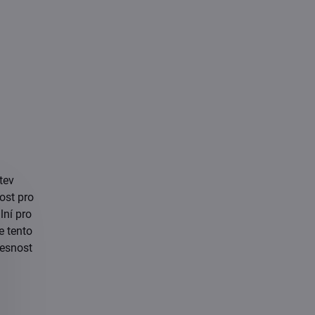
tev
ost pro
lní pro
e tento
řesnost