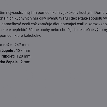
ou tím nejvšestrannějším pomocníkem v jakékoliv kuchyni. Doma 
onálních kuchyních má díky svému tvaru i délce také spoustu vyu
 damaškové oceli což zaručuje dlouhotrvající ostří a korozivzdo
a které nepřebírá žádné pachy nebo chutě je to skutečné výborn
pomocník pro kohokoliv.
ka nože
: 247 mm
a čepele
: 127 mm
 rukojeti
:120 mm
ťka čepele
: 2 mm