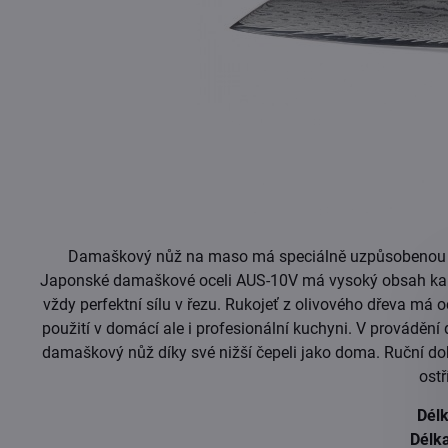
Damaškový nůž na maso má speciálně uzpůsobenou čepe
Japonské damaškové oceli AUS-10V má vysoký obsah karbon
vždy perfektní sílu v řezu. Rukojeť z olivového dřeva má o
použití v domácí ale i profesionální kuchyni. V provádění
damaškový nůž díky své nižší čepeli jako doma. Ruční dob
ostř
Dél
Délk