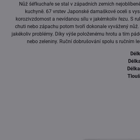
Nůž šéfkuchaře se stal v západních zemích nejoblíben
kuchyně. 67 vrstev Japonské damaškové oceli s vys
korozivzdornost a nevídanou sílu v jakémkoliv řezu. S ru
chuti nebo zápachu potom tvoří dokonale vyvážený nůž. 
jakékoliv problémy. Díky výše položenému hrotu a tím pád
nebo zeleniny. Ruční dobrušování spolu s ručním lešt
Dél
Délk
Délka
Tlouš