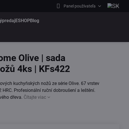
Panel používateľa
ýpredaj
ESHOP
Blog
me Olive | sada
ožů 4ks | KFs422
ových kuchyňských nožů ze série Olive. 67 vrstev
 HRC. Profesionální ruční dobroušení a leštění.
ového dřeva.
Čítajte viac