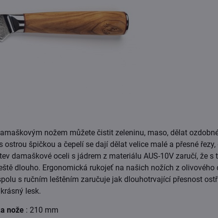
damaškovým nožem můžete čistit zeleninu, maso, dělat ozdobn
strou špičkou a čepelí se dají dělat velice malé a přesné řezy, 
tev damaškové oceli s jádrem z materiálu AUS-10V zaručí, že s 
eště dlouho. Ergonomická rukojeť na našich nožích z olivového 
lu s ručním leštěním zaručuje jak dlouhotrvající přesnost ostří
krásný lesk.
ka nože
: 210 mm