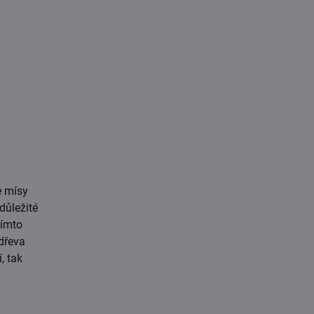
é mísy
důležité
tímto
dřeva
, tak