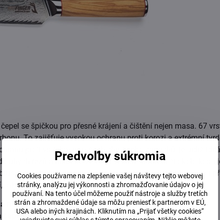
l se špičkou pro přesné krájení a čištění nejen masa. 67 vrs
u. To zajišťuje vysokou ochranu proti korozi a extrémní tvrd
chranu proti vstřebávání všech chutí nebo zápachů, je tudíž ideá
Predvoľby súkromia
 dlouhých řezů a hluboko ve větších kusech masa či okolo kostí j
rušování spolu s ručním leštěním zaručuje jak dlouhotrvající p
Cookies používame na zlepšenie vašej návštevy tejto webovej
í, tak krásný lesk.
stránky, analýzu jej výkonnosti a zhromažďovanie údajov o jej
používaní. Na tento účel môžeme použiť nástroje a služby tretích
strán a zhromaždené údaje sa môžu preniesť k partnerom v EÚ,
ka nože
: 330 mm
USA alebo iných krajinách. Kliknutím na „Prijať všetky cookies“
a čepele
: 200 mm