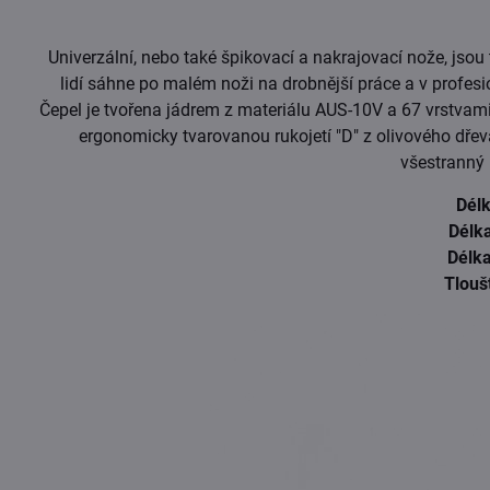
Univerzální, nebo také špikovací a nakrajovací nože, js
lidí sáhne po malém noži na drobnější práce a v profesi
Čepel je tvořena jádrem z materiálu AUS-10V a 67 vrstvami
ergonomicky tvarovanou rukojetí "D" z olivového dřev
všestranný 
Dél
Délk
Délka
Tlouš