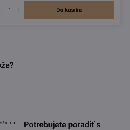
Do košíka
ože?
Potrebujete poradiť s
 nožů ma