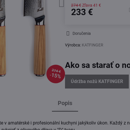
274 €
Zľava
41 €
233 €
Doručenia
Výrobca:
KATFINGER
Ako sa starať o n
274 €
15%
Údržba nožů KATFINGER
Popis
áte v amatérské i profesionální kuchyni jakýkoliv úkon. Každý z
rukojeť z olivového dřeva v "D" tvaru.