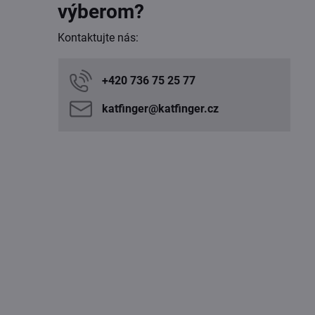
výberom?
Kontaktujte nás:
+420 736 75 25 77
katfinger​@katfinger​.cz