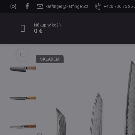
katfinger@katfinger.cz
+420 736 75 25 
Nákupný košík
0 €
SKLADEM