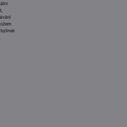
ální
t,
bávání
 nožem
 bylinek
.