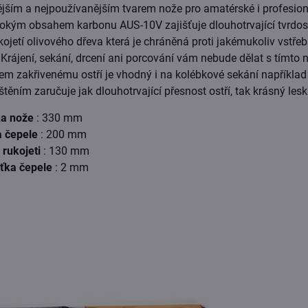
ějším a nejpoužívanějším tvarem nože pro amatérské i profesion
okým obsahem karbonu AUS-10V zajišťuje dlouhotrvající tvrdos
kojetí olivového dřeva která je chráněná proti jakémukoliv vstře
Krájení, sekání, drcení ani porcování vám nebude dělat s tímto
em zakřivenému ostří je vhodný i na kolébkové sekání například
ěním zaručuje jak dlouhotrvající přesnost ostří, tak krásný lesk
ka nože
: 330 mm
a čepele
: 200 mm
 rukojeti
: 130 mm
ťka čepele
: 2 mm