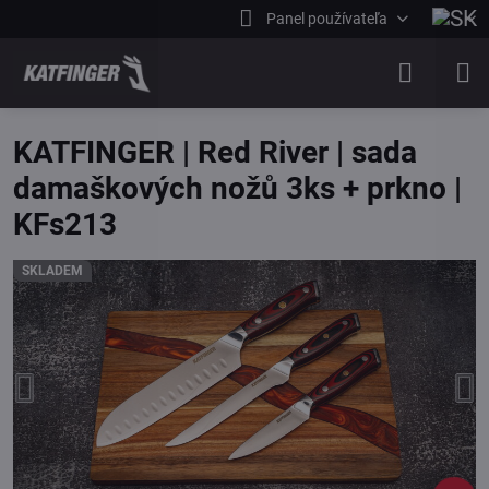
Panel používateľa
KATFINGER | Red River | sada
damaškových nožů 3ks + prkno |
KFs213
SKLADEM