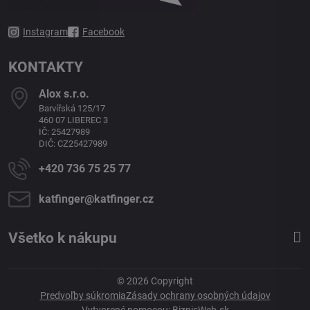
Instagram
Facebook
KONTAKTY
Alox s​.r​.o​.
Barvířská 125/17
460 07 LIBEREC 3
IČ: 25427989
DIČ: CZ25427989
+420 736 75 25 77
katfinger​@katfinger​.cz
Všetko k nákupu
©
2026
Copyright
Predvoľby súkromia
Zásady ochrany osobných údajov
Vytvorené pomocou:
BiznisWeb.sk