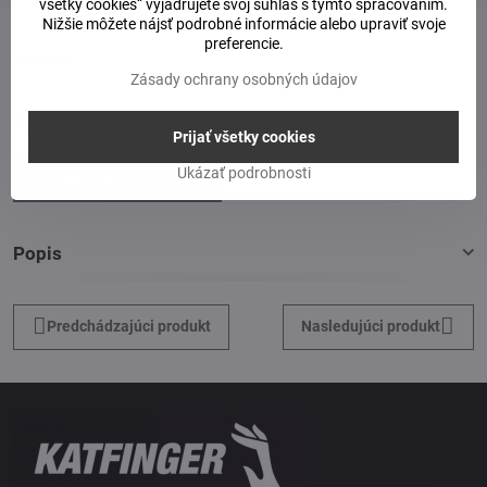
všetky cookies“ vyjadrujete svoj súhlas s týmto spracovaním.
Doručenia
Nižšie môžete nájsť podrobné informácie alebo upraviť svoje
preferencie.
Výrobca:
KATFINGER
Zásady ochrany osobných údajov
Ako sa starať o nože?
Prijať všetky cookies
Ukázať podrobnosti
Údržba nožů KATFINGER
Popis
Predchádzajúci produkt
Nasledujúci produkt