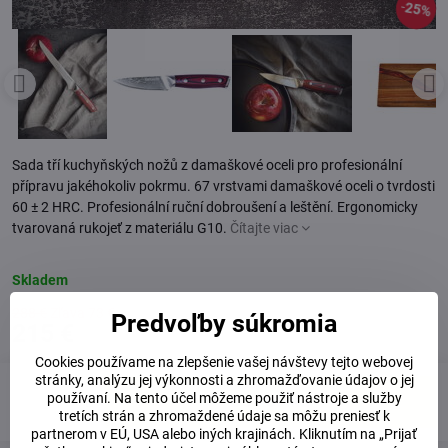
25%
Sada tří kuchyňských nožů z damaškové oceli pro profesionální
přípravu jakéhokoliv pokrmu. 67 vrstvami damaškové oceli o tvrdosti
60 ± 2 HRC. Profesionální ruční dobroušení a leštění. Ergonomicky
tvarovaná rukojeť z materiálu G10.
Čítajte viac
Skladem
288 €
Zľava
73 €
Predvoľby súkromia
215 €
Cookies používame na zlepšenie vašej návštevy tejto webovej
stránky, analýzu jej výkonnosti a zhromažďovanie údajov o jej
používaní. Na tento účel môžeme použiť nástroje a služby
Do košíka
tretích strán a zhromaždené údaje sa môžu preniesť k
partnerom v EÚ, USA alebo iných krajinách. Kliknutím na „Prijať