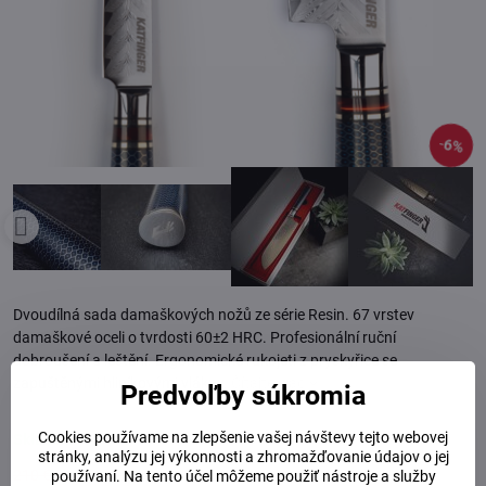
6%
Dvoudílná sada damaškových nožů ze série Resin. 67 vrstev
damaškové oceli o tvrdosti 60±2 HRC. Profesionální ruční
dobroušení a leštění. Ergonomické rukojeti z pryskyřice se
zapuštěnými hliníkovými vlákny.
Čítajte viac
Predvoľby súkromia
Cookies používame na zlepšenie vašej návštevy tejto webovej
Skladem
stránky, analýzu jej výkonnosti a zhromažďovanie údajov o jej
210 €
Zľava
14 €
používaní. Na tento účel môžeme použiť nástroje a služby