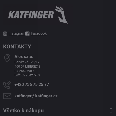
Instagram
Facebook
KONTAKTY
Alox s​.r​.o​.
Barvířská 125/17
460 07 LIBEREC 3
IČ: 25427989
DIČ: CZ25427989
+420 736 75 25 77
katfinger​@katfinger​.cz
Všetko k nákupu