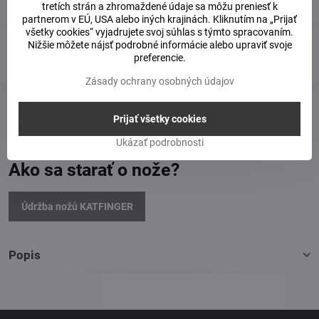
196 €
tretích strán a zhromaždené údaje sa môžu preniesť k
partnerom v EÚ, USA alebo iných krajinách. Kliknutím na „Prijať
všetky cookies“ vyjadrujete svoj súhlas s týmto spracovaním.
Nižšie môžete nájsť podrobné informácie alebo upraviť svoje
Do košíka
preferencie.
Zásady ochrany osobných údajov
Doručenia
Prijať všetky cookies
Výrobca:
KATFINGER
Ukázať podrobnosti
Ako sa starať o nože?
Údržba nožů KATFINGER
Popis