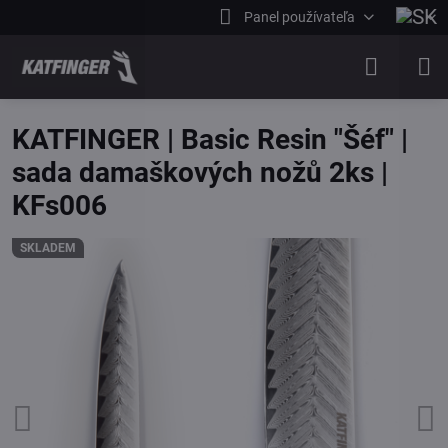
Panel používateľa
KATFINGER | Basic Resin "Šéf" |
sada damaškových nožů 2ks |
KFs006
SKLADEM